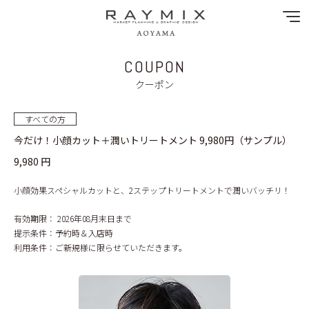
COUPON
NEWS
クーポン
SPECIAL MENU
すべての方
今だけ！小顔カット＋潤いトリートメント 9,980円（サンプル）
MENU
9,980 円
SHOP&STAFF
小顔効果スペシャルカットと、2ステップトリートメントで潤いバッチリ！
COUPON
有効期限：
2026年08月末日まで
提示条件：
予約時＆入店時
利用条件：
ご新規様に限らせていただきます。
GALLERY
RECRUIT