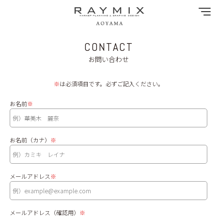
CONTACT
NEWS
お問い合わせ
SPECIAL MENU
※
は必須項目です。必ずご記入ください。
MENU
お名前
※
SHOP&STAFF
お名前（カナ）
※
COUPON
メールアドレス
※
GALLERY
RECRUIT
メールアドレス（確認用）
※